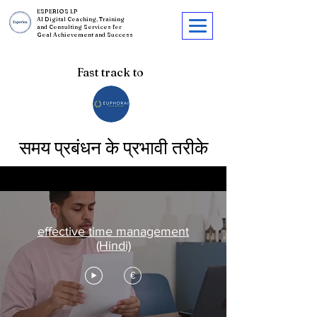
ESPERIOS LP
AI Digital Coaching, Training
and Consulting Services for
Goal Achievement and Success
Fast track to
समय प्रबंधन के प्रभावी तरीके
effective time management
(Hindi)
€