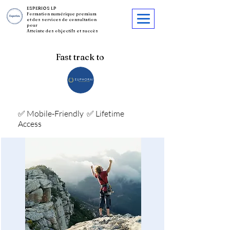
ESPERIOS LP
Formation numérique premium
et des services de consultation
pour
Atteinte des objectifs et succès
Fast track to
✅ Mobile-Friendly
✅ Lifetime
Access