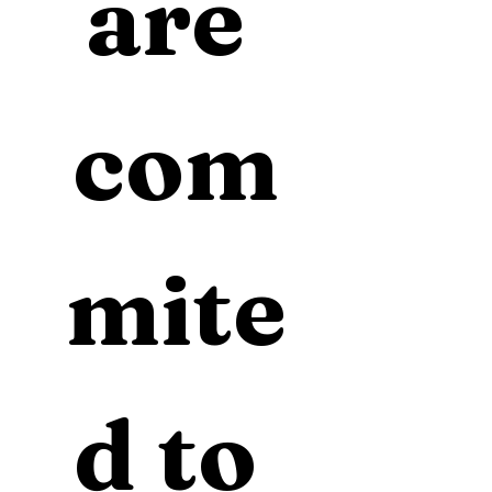
are 
com
mite
d to 