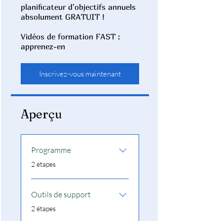
planificateur d'objectifs annuels
absolument GRATUIT !
Vidéos de formation FAST :
apprenez-en
Inscrivez-vous maintenant
Aperçu
Programme
.
2 étapes
Outils de support
.
2 étapes